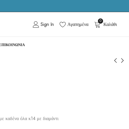
0
Sign In
Αγαπημένα
Καλάθι
ΕΠΙΚΟΙΝΩΝΙΑ
Out of the box
Effortless
485.00
165.00
€
€
με καδένα όλα κ14 με διαμάντι