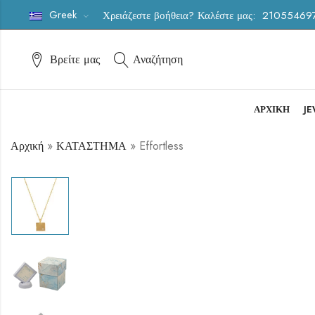
Greek
Χρειάζεστε βοήθεια? Καλέστε μας:
21055469
Βρείτε μας
Αναζήτηση
ΑΡΧΙΚΗ
J
Αρχική
»
ΚΑΤΑΣΤΗΜΑ
»
Effortless