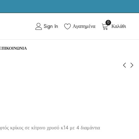
0
Sign In
Αγαπημένα
Καλάθι
ΕΠΙΚΟΙΝΩΝΙΑ
Connection
Connection
240.00
310.00
€
€
φτός κρίκος σε κίτρινο χρυσό κ14 με 4 διαμάντια