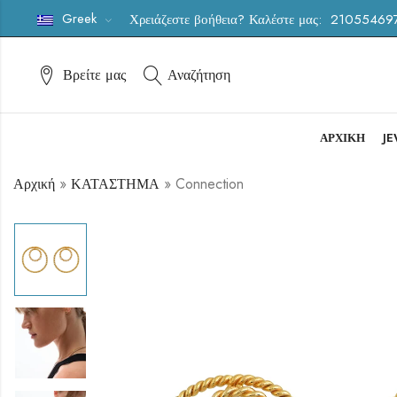
Greek
Χρειάζεστε βοήθεια? Καλέστε μας:
21055469
Βρείτε μας
Αναζήτηση
ΑΡΧΙΚΗ
J
Αρχική
»
ΚΑΤΑΣΤΗΜΑ
»
Connection